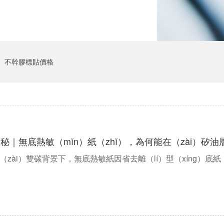
不幹膠標貼價格
秘｜無底熱敏（mǐn）紙（zhǐ），為何能在（zài）矽
（zài）雙碳背景下，無底熱敏紙因省去離（lí）型（xíng）底