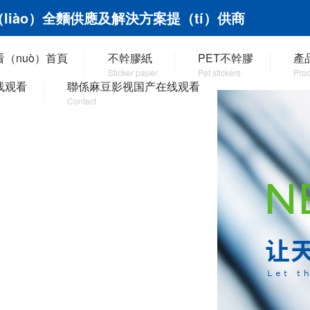
liào）全麵供應及解決方案提（tí）供商
（nuò）首頁
不幹膠紙
PET不幹膠
產
Sticker paper
Pet stickers
Prod
线观看
聯係麻豆影视国产在线观看
Contact