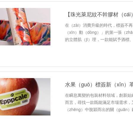
在（zài）消費升級的時代，標簽不
（xīn）動（dòng）」的第一張（z
的立體肌（jī）理，一款能賦予酒標、
「視覺+觸覺」雙重高級感的材料—
在瞬息萬變的包裝材料領域，創新始
而言，尋找一款既能滿足市場需求，
（zhēng）中脫穎而出的關（guān
（mìng）性…