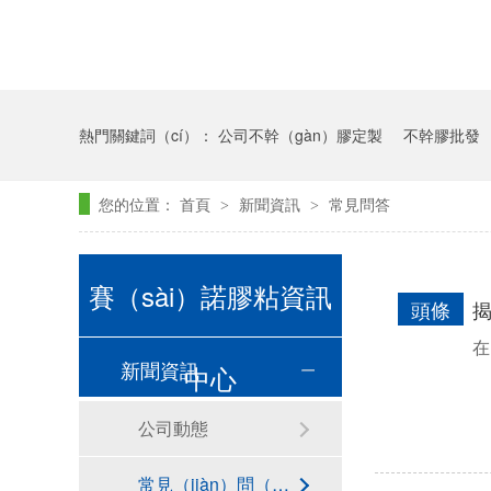
熱門關鍵詞（cí）：
公司不幹（gàn）膠定製
不幹膠批發
您的位置：
首頁
新聞資訊
常見問答
>
>
賽（sài）諾膠粘資訊
頭條
揭
在
新聞資訊
中心
公司動態
常見（jiàn）問（wèn）答