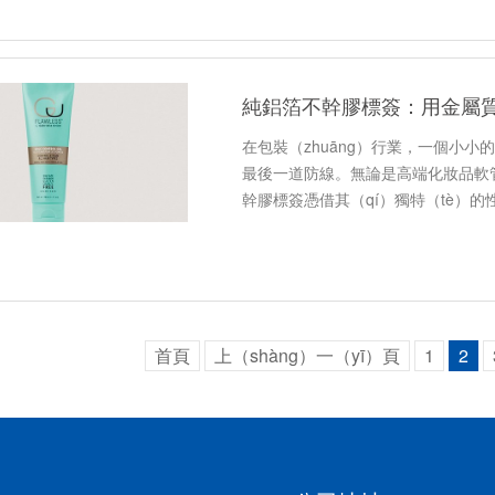
純鋁箔不幹膠標簽：用金屬質
在包裝（zhuāng）行業，一個小小
最後一道防線。無論是高端化妝品軟管
幹膠標簽憑借其（qí）獨特（tè）的
星材（cái）料（liào）”。它不僅為
首頁
上（shàng）一（yī）頁
1
2