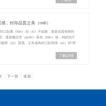
（xiáng）情
感，封存品質之美（měi）
的封口貼看（kàn）似（sì）不起眼，卻是品質保障的
、還是藥品管（guǎn）裝包（bāo）裝，純鋁箔不
性能與（yǔ）質感，正在成為封口貼領域（yù）的“明
產品增添視…
了解詳情
3
下一頁
末頁