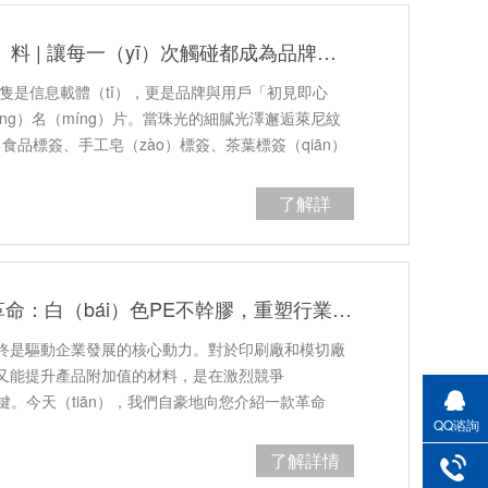
【珠光萊尼紋不幹膠材（cái）料 | 讓每一（yī）次觸碰都成為品牌（pái）記憶點】
再隻是信息載體（tǐ），更是品牌與用戶「初見即心
hāng）名（míng）片。當珠光的細膩光澤邂逅萊尼紋
食品標簽、手工皂（zào）標簽、茶葉標簽（qiān）
—…
了解詳
（xiáng）情
水果（guǒ）標簽新（xīn）革命：白（bái）色PE不幹膠，重塑行業標杆
終是驅動企業發展的核心動力。對於印刷廠和模切廠
又能提升產品附加值的材料，是在激烈競爭
）鍵。今天（tiān），我們自豪地向您介紹一款革命
QQ谘詢
了解詳情