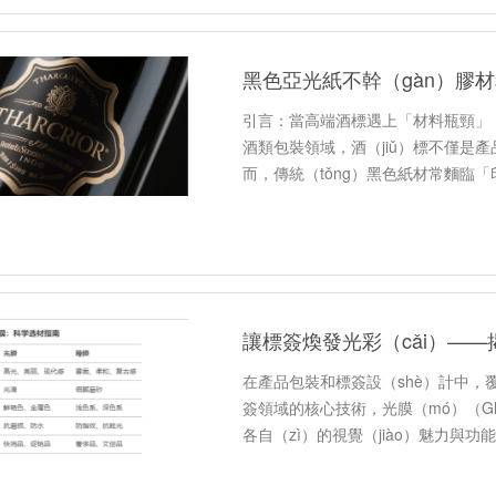
引言：當高端酒標遇上「材料瓶頸」，
酒類包裝領域，酒（jiǔ）標不僅是
而，傳統（tǒng）黑色紙材常麵臨「
點，導（dǎo）致品…
在產品包裝和標簽設（shè）計中，
簽領域的核心技術，光膜（mó）（GlossL
各自（zì）的視覺（jiào）魅力與功