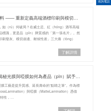
谘詢電話
黑色亞光紙不幹（gàn）膠材料 —— 重新定義高端酒標印刷與模切體驗
如（rú）何破局？在威士忌、紅（hóng）酒等高端
產品標識，更是品（pǐn）牌質感的「第一張名片」。然
印刷發灰、模切崩邊、耐候性差」三大痛（tòng）
了解詳情
讓標簽煥發光彩（cǎi）——揭秘光膜與啞膜如何為產品（pǐn）賦予獨特氣質
覆膜工藝是提升質感、延長壽命的“點睛之筆”。作為標
amination）與啞膜（MatteLamination）憑借
能特性，…
了解詳