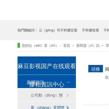
熱門關鍵詞：
公（gōng）司不幹膠定製
不幹膠批發
不
您的位（wèi）置（zhì）：
首頁
新聞資（zī）訊
>
>
麻豆影视国产在线观看
頭條
揭
在
新聞資訊
膠粘資訊中心
公司動（dòng）態
常（cháng）見問答