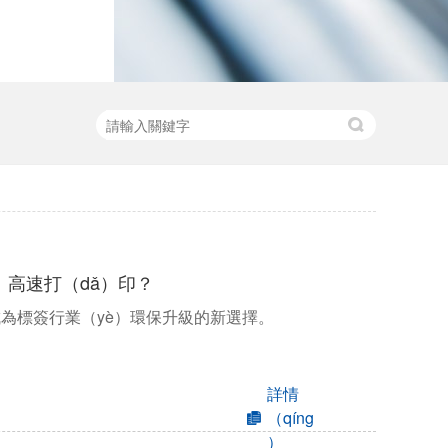
）高速打（dǎ）印？
成為標簽行業（yè）環保升級的新選擇。
詳情
（qíng
）