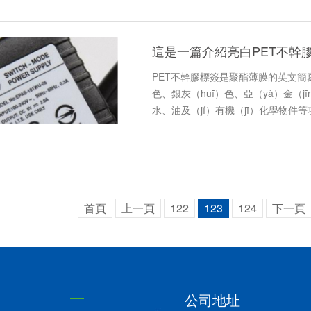
這是一篇介紹亮白PET不幹
PET不幹膠標簽是聚酯薄膜的英文
色、銀灰（huī）色、亞（yà）金（
水、油及（jí）有機（jī）化學物件等
首頁
上一頁
122
123
124
下一頁（
公司地址