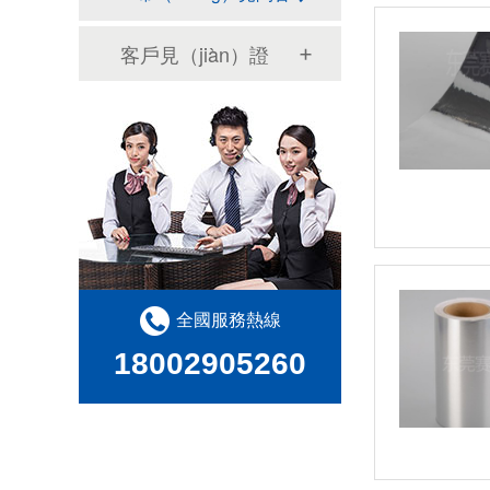
客戶見（jiàn）證
全國服務熱線
18002905260