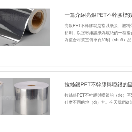
一篇介紹亮銀PET不幹膠標
亮銀PET不幹膠就是指以紙張、塑料
粘劑，以塗矽維護紙為底紙的一種複合
為複合材質宣傳單頁印刷（shuā）
拉絲銀PET不幹膠與啞銀的
拉絲銀PET不幹膠與啞銀的（de）區
什麽不同的地（dì）方。今天我們從這