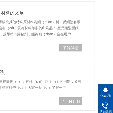
簽材料的文章
薄膜或其他特殊原材料為麵（miàn）料，反麵塗有膠
材（cái）質為材料印刷的印刷品：·產品類型層麵
品，反麵塗有膠粘劑，能夠粘（zhān）合在用戶…
了解詳情
區別
別在哪裏（lǐ），有什（shí）麽（me）相同點，又有
些方麵帶（dài）大家一起（qǐ）了解一下，
QQ谘詢
了（le）解
（jiě）詳情
谘詢電話