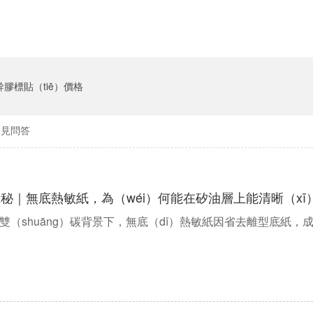
幹膠標貼（tiē）價格
常見問答
秘｜無底熱敏紙，為（wéi）何能在矽油層上能清晰（xī
雙（shuāng）碳背景下，無底（dǐ）熱敏紙因省去離型底紙，