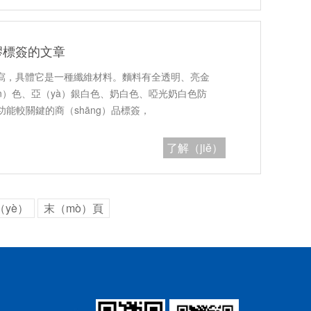
膠標簽的文章
簡寫，具體它是一種纖維材料。麵料有全透明、亮金
jīn）色、亞（yà）銀白色、奶白色、啞光奶白色防
功能較關鍵的商（shāng）品標簽，
了解（jiě）
詳情
yè）
末（mò）頁