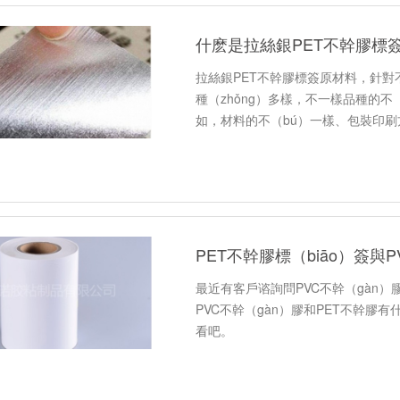
什麽是拉絲銀PET不幹膠標
拉絲銀PET不幹膠標簽原材料，針對
種（zhǒng）多樣，不一樣品種的
如，材料的不（bú）一樣、包裝印
PET不幹膠標（biāo）簽與
最近有客戶谘詢問PVC不幹（gàn）
PVC不幹（gàn）膠和PET不幹膠
看吧。