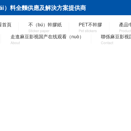
ái）料全麵供應及解決方案提供商
看首頁
不（bú）幹膠紙
PET不幹膠
產品中
Sticker paper
Pet stickers
Produc
走進麻豆影视国产在线观看（nuò）
聯係麻豆影视
About
Contact