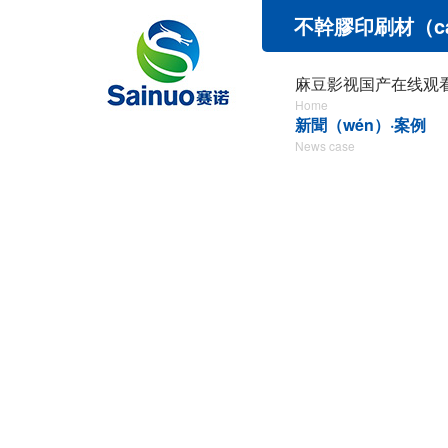
不幹膠印刷材（c
麻豆影视国产在线观
Home
新聞（wén）·案例
News case