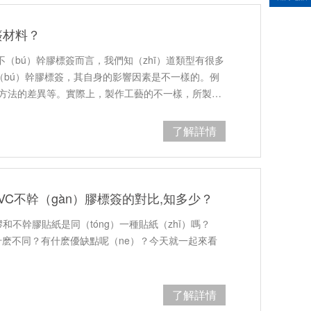
簽材料？
不（bú）幹膠標簽而言，我們知（zhī）道類型有很多
不（bú）幹膠標簽，其自身的影響因素是不一樣的。例
刷方法的差異等。實際上，製作工藝的不一樣，所製…
了解詳情
PVC不幹（gàn）膠標簽的對比,知多少？
膠和不幹膠貼紙是同（tóng）一種貼紙（zhǐ）嗎？
有什麽不同？有什麽優缺點呢（ne）？今天就一起來看
了解詳情