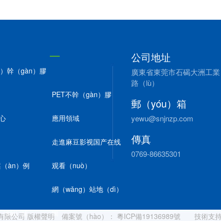
公司地址
ú）幹（gàn）膠
廣東省東莞市石碣大洲工業（
路（lù）
PET不幹（gàn）膠
郵（yóu）箱
心
應用領域
yewu@snjnzp.com
傳真
走進麻豆影视国产在线
0769-86635301
案（àn）例
观看（nuò）
網（wǎng）站地（dì）
（sài）諾
圖
製品有限公司 版權聲明 備案號（hào）：
粵ICP備19136989號
技術支持