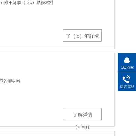
）紙不幹膠（jiāo）標簽材料
了（le）解詳情
QQ谘詢
紙不幹膠材料
谘詢電話
辛底
了解詳情
（qíng）