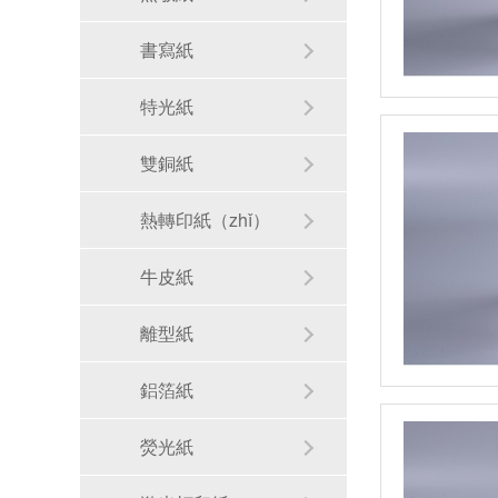
書寫紙
特光紙
雙銅紙
熱轉印紙（zhǐ）
牛皮紙
離型紙
鋁箔紙
熒光紙