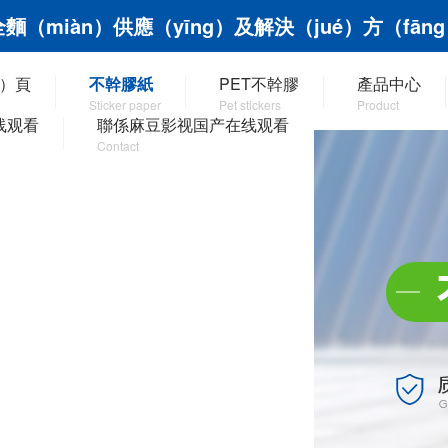
（miàn）供應（yīng）及解決（jué）方（fān
u）頁
不幹膠紙
PET不幹膠
產品中心
Sticker paper
Pet stickers
Product
线观看
聯係麻豆影视国产在线观看
Contact