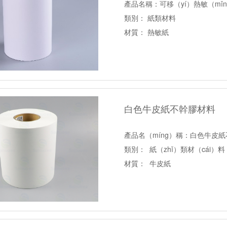
產品名稱：可移（yí）熱敏（mǐn
類別： 紙類材料
材質： 熱敏紙
底紙分類：格拉辛底
白色牛皮紙不幹膠材料
產品名（míng）稱：白色牛皮
類別： 紙（zhǐ）類材（cái）料
材質： 牛皮紙
底（dǐ）紙分類：白格（gé）拉