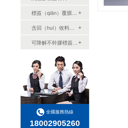
標簽（qiān）覆膜材料
含回（huí）收料類不幹膠材料
可降解不幹膠標簽材料（liào）
全國服務熱線
18002905260