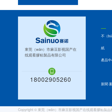
不（b
紙
東莞（wǎn）市麻豆影视国产在
线观看膠粘製品有限公司
產品中
18002905260
新聞·
聯係賽
Copyright © 東莞（wǎn）市麻豆影视国产在线观看膠粘