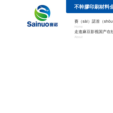
不幹膠印刷材料全麵
賽（sài）諾首（shǒ
Home
走進麻豆影视国产在
About