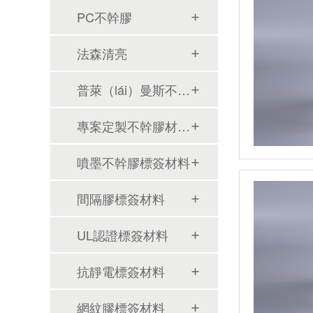
PC不幹膠
法森清亮
普萊（lái）曼斯不幹膠
專案定製不幹膠材（cái）料
噴墨不幹膠標簽材料
間隔膠標簽材料
UL認證標簽材料
抗靜電標簽材料
網紋膠標簽材料