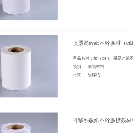
底紙分類：格拉辛底
噴墨易碎紙不幹膠材（cái）
產品名稱：噴（pēn）墨易碎紙
類別： 紙類材料
材質： 易碎紙
底紙分類：白格拉（lā）辛底、白
可移熱敏紙不幹膠標簽材