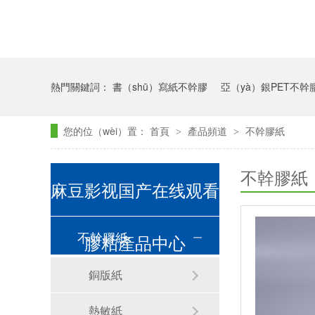
熱門關鍵詞：
書（shū）寫紙不幹膠
亞（yà）銀PET不幹
您的位（wèi）置：
首頁
產品頻道
不幹膠紙
>
>
不幹膠紙
麻豆影视国产在线观看
不幹膠紙
膠粘產品中心
銅版紙
熱敏紙