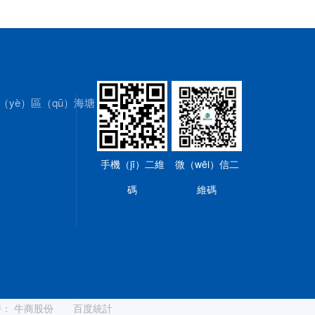
yè）區（qū）海塘
手機（jī）二維
微（wēi）信二
碼
維碼
：
牛商股份
百度統計