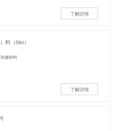
了解詳情
料（liào）
不幹膠材料
（bái）厚底
了解詳情
料