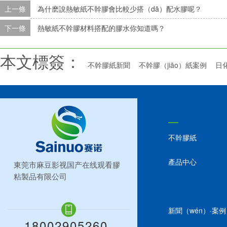
上一條
為什麽說熱敏紙不幹膠會比較少搭（dā）配水膠呢？
下一條
熱敏紙不幹膠材料搭配的膠水你知道嗎？
本文標簽：
不幹膠紙新聞
不幹膠（jiāo）紙案例
日
不幹膠紙
產品中心
東莞市麻豆影视国产在线观看膠
粘製品有限公司
新聞（wén）·案例
18002905260