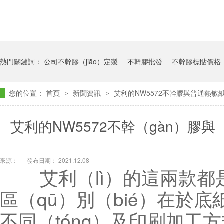
熱門關鍵詞：
公司不幹膠（jiāo）定製
不幹膠批發
不幹膠標貼價格
您的位置：
首頁
新聞資訊
艾利的NW5572不幹膠與普通熱敏紙
>
>
艾利的NW5572不幹（gàn）膠與
來源：
發布日期： 2021.12.08
艾利（lì）的這兩款都
區（qū）別（bié）在於
不同（tóng）及印刷加工方