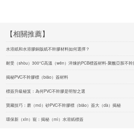
【相關推薦】
水溶紙和水溶膠銅版紙不幹膠材料如何選擇？
耐受（shòu）300°C高溫（wēn）淬煉的PCB標簽材料-聚酰亞胺不幹
揭秘PVC不幹膠標（biāo）簽材料
標簽升級秘笈：為何PVC不幹膠是明智之選
寶藏技巧：磨（mó）砂PVC不幹膠標（biāo）簽大（dà）揭秘
環保新（xīn）寵：揭秘（mì）水溶紙標簽