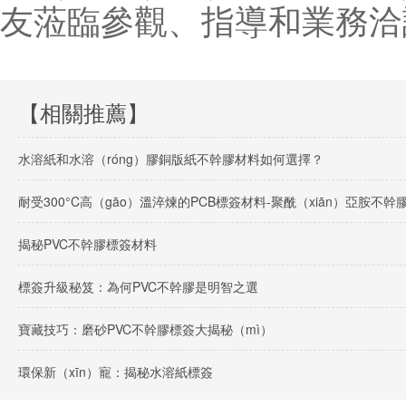
友蒞臨參觀、指導和業務洽談
【相關推薦】
水溶紙和水溶（róng）膠銅版紙不幹膠材料如何選擇？
耐受300°C高（gāo）溫淬煉的PCB標簽材料-聚酰（xiān）亞胺不幹
揭秘PVC不幹膠標簽材料
標簽升級秘笈：為何PVC不幹膠是明智之選
寶藏技巧：磨砂PVC不幹膠標簽大揭秘（mì）
環保新（xīn）寵：揭秘水溶紙標簽