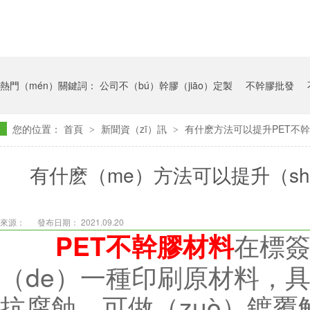
熱門（mén）關鍵詞：
公司不（bú）幹膠（jiāo）定製
不幹膠批發
您的位置：
首頁
新聞資（zī）訊
有什麽方法可以提升PET不
>
>
有什麽（me）方法可以提升（sh
來源：
發布日期： 2021.09.20
在標簽
PET不幹膠材料
（de）一種印刷原材料，
抗腐蝕、可做（zuò）鍍覆