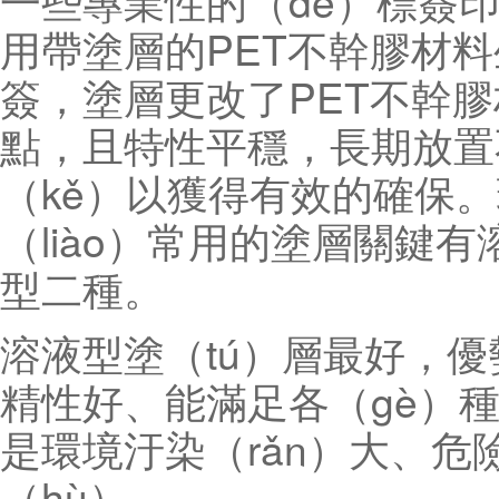
一些專業性的（de）標簽印
用帶塗層的PET不幹膠材料
簽，塗層更改了PET不幹膠
點，且特性平穩，長期放置
（kě）以獲得有效的確保。
（liào）常用的塗層關鍵有
型二種。
溶液型塗（tú）層最好，優
精性好、能滿足各（gè）種
是環境汙染（rǎn）大、
（hù）。