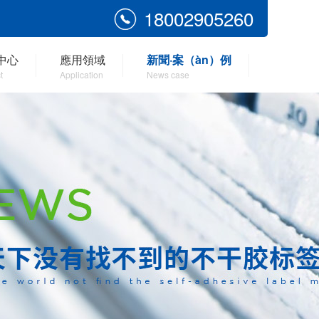
18002905260
中心
應用領域
新聞·案（àn）例
t
Application
News case