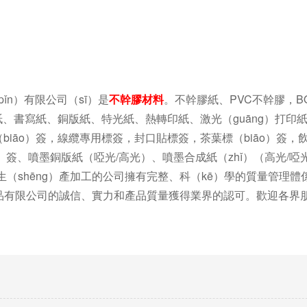
n）有限公司（sī）是
不幹膠材料
。不幹膠紙、PVC不幹膠，B
敏紙、書寫紙、銅版紙、特光紙、熱轉印紙、激光（guāng）打印
（biāo）簽，線纜專用標簽，封口貼標簽，茶葉標（biāo）簽，
āo）簽、噴墨銅版紙（啞光/高光）、噴墨合成紙（zhǐ）（高光/啞
業生（shēng）產加工的公司擁有完整、科（kē）學的質量管理體
粘製品有限公司的誠信、實力和產品質量獲得業界的認可。歡迎各界