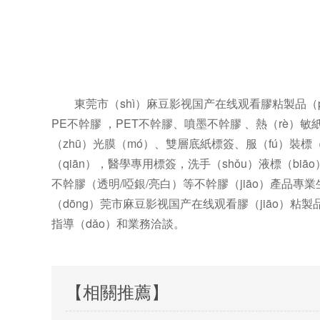
東莞市（shì）麻豆影视国产在线观看膠粘製品（pǐ
PE不幹膠 ，PET不幹膠、噴墨不幹膠 、熱（rè）
（zhū）光膜（mó）、雙層底紙標簽、服（fú）裝標
（qiān），醫學專用標簽，洗手（shǒu）液標（bi
不幹膠（透明/啞銀/亮白）等不幹膠（jiāo）產品專
（dōng）莞市麻豆影视国产在线观看膠（jiāo）
指導（dǎo）和業務洽談。
【相關推薦】