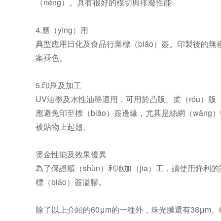
（néng）。具有很好的模切與排廢性能
4.應（yīng）用
典型應用日化及食品行業標（biāo）簽。印製後的無
案褪色。
5.印刷及加工
UV油墨及水性油墨適用，可用於凸版、柔（róu）版
應避免印至標（biāo）簽邊緣，尤其是絲網（wǎn
被貼物上起翹。
燙金性能及效果優異
為了保證順（shùn）利地加（jiā）工，請使用鋒
標（biāo）簽溢膠。
除了以上介紹的60μm的一種外，珠光膜還有38μm、65