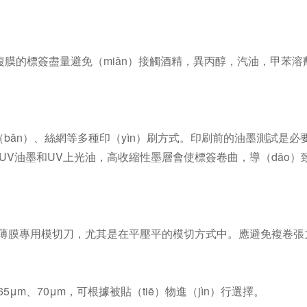
複膜的標簽盡量避免（miǎn）接觸酒精，異丙醇，汽油，甲苯
（bǎn）、絲網等多種印（yìn）刷方式。印刷前的油墨測試是必
g）UV油墨和UV上光油，高收縮性墨層會使標簽卷曲，導（dǎo
利的薄膜專用模切刀，尤其是在平壓平的模切方式中。應避免複卷
μm、70μm，可根據被貼（tiē）物進（jìn）行選擇。