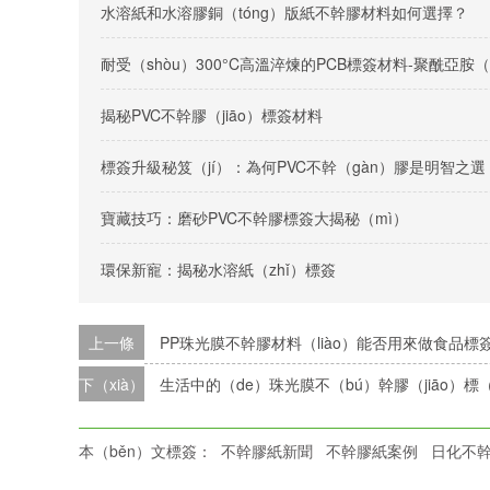
水溶紙和水溶膠銅（tóng）版紙不幹膠材料如何選擇？
耐受（shòu）300°C高溫淬煉的PCB標簽材料-聚酰亞胺
揭秘PVC不幹膠（jiāo）標簽材料
標簽升級秘笈（jí）：為何PVC不幹（gàn）膠是明智之選
寶藏技巧：磨砂PVC不幹膠標簽大揭秘（mì）
環保新寵：揭秘水溶紙（zhǐ）標簽
上一條
PP珠光膜不幹膠材料（liào）能否用來做食品標
下（xià）一條
生活中的（de）珠光膜不（bú）幹膠（jiāo）標（
本（běn）文標簽：
不幹膠紙新聞
不幹膠紙案例
日化不