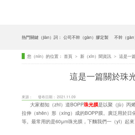
熱門關鍵（jiàn）詞：
公司不幹（gàn）膠定製
不幹（gà
您（nín）的位置：
首頁
新（xīn）聞資訊
這是一篇
>
>
這是一篇關於珠光
來源：
發布日期： 2021.11.09
大家都知（zhī）道BOPP
珠光膜
是以聚（jù）丙
拉伸（shēn）形（xíng）成的BOPP膜。廣泛用於日
等。最常用的是60μm珠光膜，下麵我們一（yī）起