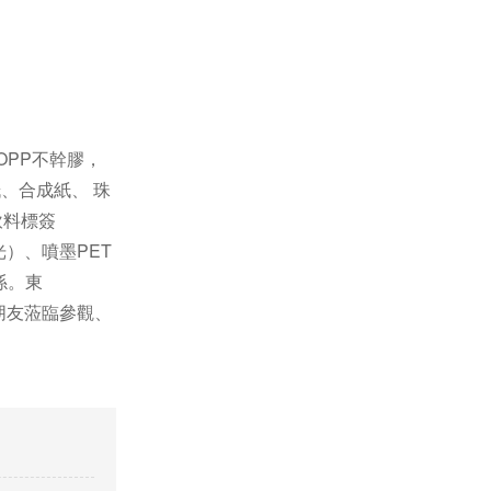
OPP不幹膠，
紙、合成紙、 珠
飲料標簽
光）、噴墨PET
係。東
朋友蒞臨參觀、