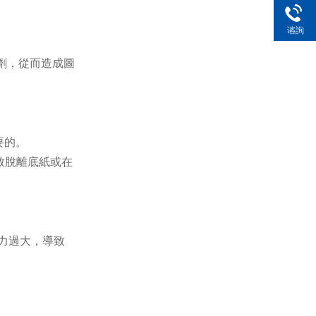
谘詢
（xún）電
話
溶劑，從而造成圖
要的。
）致脫離底紙或在
張力過大，導致