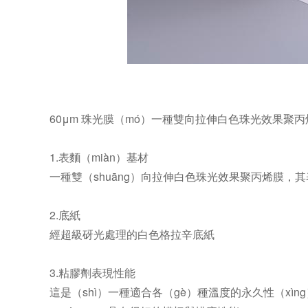
60μm 珠光膜（mó）一種雙向拉伸白色珠光效果聚丙
1.表麵（miàn）基材
一種雙（shuāng）向拉伸白色珠光效果聚丙烯膜，其
2.底紙
經超級砑光處理的白色格拉辛底紙
3.粘膠劑表現性能
這是（shì）一種適合各（gè）種溫度的永久性（xì