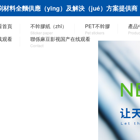
刷材料全麵供應（yīng）及解決（jué）方案提供商
看首頁
不幹膠紙（zhǐ）
PET不幹膠
產品
Sticker paper
Pet stickers
Produc
线观看
聯係麻豆影视国产在线观看
Contact