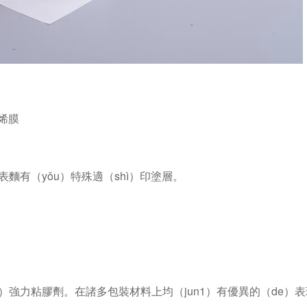
烯膜
表麵有（yǒu）特殊適（shì）印塗層。
ng）強力粘膠劑。在諸多包裝材料上均（jun1）有優異的（de）