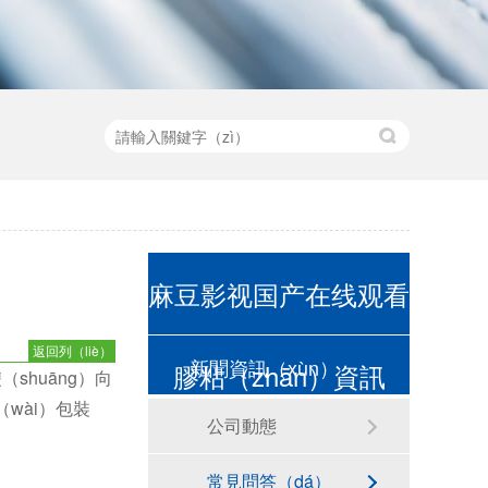
麻豆影视国产在线观看
返回列（liè）
新聞資訊（xùn）
膠粘（zhān）資訊
表
shuāng）向
（wài）包裝
公司動態
常見問答（dá）