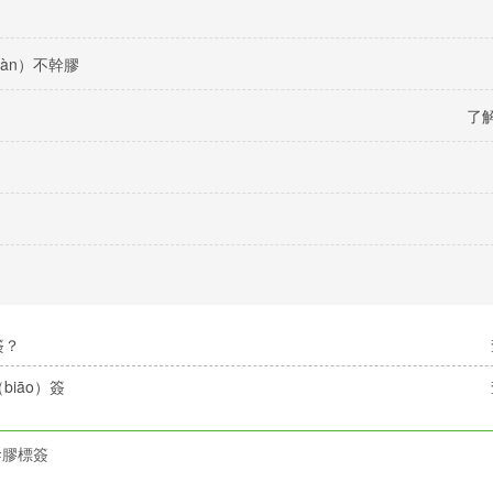
（àn）不幹膠
了解
簽？
biāo）簽
幹膠標簽