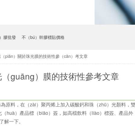
n）膠批發
不（bú）幹膠標貼價格
（piān）關於珠光膜的技術性參（cān）考文章
（guāng）膜的技術性參考文章
烯為原料，在（zài）聚丙烯上加入碳酸鈣和珠（zhū）光顏料，雙（
化（huà）產品標（biāo）簽，如高檔飲料（liào）標簽、產品外
來了解一下。